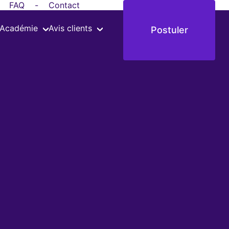
FAQ
-
Contact
'Académie
Avis clients
Postuler