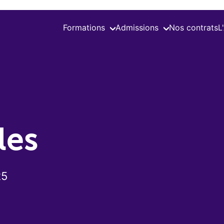
Formations
Admissions
Nos contrats
L
les
25