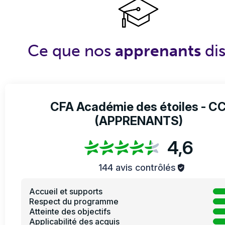
Ce que nos
apprenants
di
CFA Académie des étoiles - C
(APPRENANTS)
4,6
144 avis contrôlés
Accueil et supports
Respect du programme
Atteinte des objectifs
Applicabilité des acquis