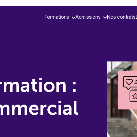
Formations
Admissions
Nos contrats
rmation :
mmercial