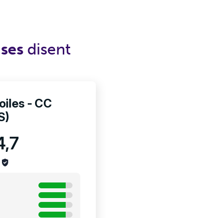
ises
disent
iles - CC
S)
4,7