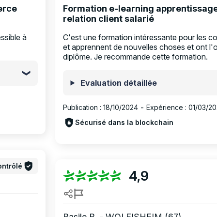
erce
Formation e-learning apprentissa
relation client salarié
ssible à
C'est une formation intéressante pour les col
et apprennent de nouvelles choses et ont l'o
diplôme. Je recommande cette formation.
Evaluation détaillée
Publication :
18/10/2024
-
Expérience :
01/03/2
Sécurisé dans la blockchain
ntrôlé
4,9
Basile B. - WOLFISHEIM (67)