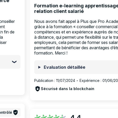
erce
Formation e-learning apprentissa
relation client salarié
nseiller
Nous avons fait appel à Plus que Pro Academ
ent
grâce à la formation « conseiller commercial 
n fin de
compétences et en expérience auprès de nos
la
à distance, qui permet une flexibilité sur le tra
iser
employeurs, cela permet de former ses salari
permettant de bénéficier des avantages d’êtr
formation. Merci !
Evaluation détaillée
Publication :
11/07/2024
-
Expérience :
01/06/2
Sécurisé dans la blockchain
ntrôlé
4,4