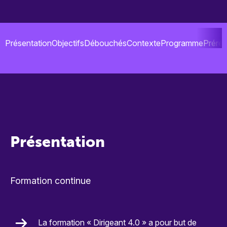
Présentation
Objectifs
Débouchés
Contexte
Programme
Préreq
Présentation
Formation continue
La formation « Dirigeant 4.0 » a pour but de